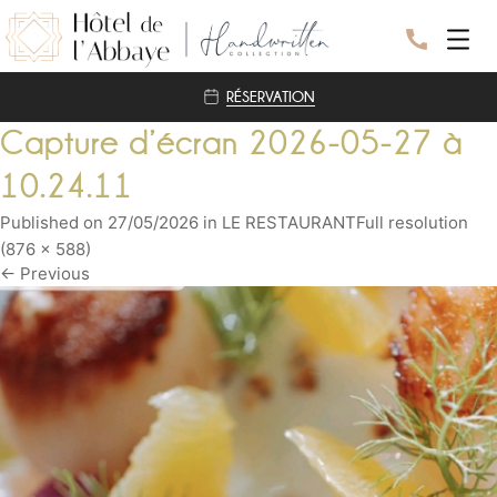
RÉSERVATION
L’HOTEL
Capture d’écran 2026-05-27 à
LES CHAMBRES
10.24.11
BIEN-ÊTRE
NOS ENGAGEMENTS
Published on
27/05/2026
in
LE RESTAURANT
Full resolution
(876 × 588)
RESTAURANT
←
Previous
EVENEMENTS
SEMINAIRE
MARIAGE
DÉCOUVRIR
A PROXIMITÉ