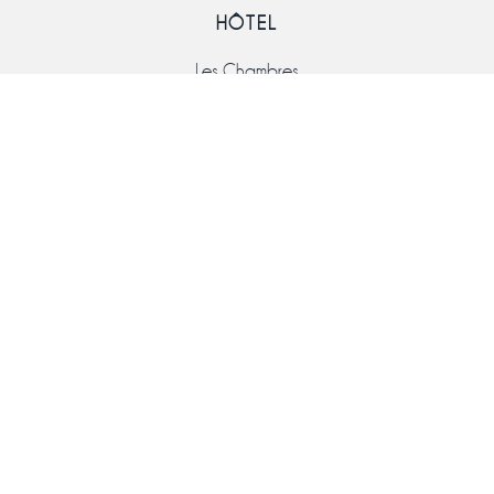
HÔTEL
Les Chambres
Engagement
Actualité
Découvrir
SERVICES
Le restaurant
Bien-être
Séminaire
Mariage
NOS BROCHURES
BROCHURE SEMINAIRE
💒 BROCHURE MARIAGE
CARTE DES SOINS
CONTACTER L’HÔTEL