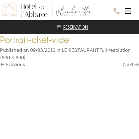
RÉSERVATION
L’HOTEL
Portrait-chef-vide
LES CHAMBRES
Published on
09/03/2016
in
LE RESTAURANT
Full resolution
BIEN-ÊTRE
(600 × 600)
NOS ENGAGEMENTS
←
Previous
Next
→
RESTAURANT
EVENEMENTS
SEMINAIRE
MARIAGE
DÉCOUVRIR
A PROXIMITÉ