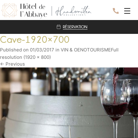
RÉSERVATION
L’HOTEL
Cave-1920×700
LES CHAMBRES
Published on
01/03/2017
in
VIN & OENOTOURISME
Full
BIEN-ÊTRE
resolution (1920 × 800)
NOS ENGAGEMENTS
←
Previous
RESTAURANT
EVENEMENTS
SEMINAIRE
MARIAGE
DÉCOUVRIR
A PROXIMITÉ